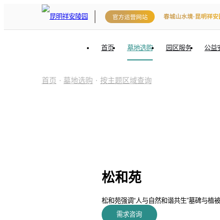
春城山水境·昆明祥安
官方运营网站
首页
墓地选购
园区服务
公益
首页
·
墓地选购
·
按主题区域查询
松和苑
松和苑强调“人与自然和谐共生”墓碑与
需求咨询