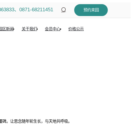
863833、0871-68211451
预约来园
园区新闻
关于我们
会员中心
价格公示
覆碑。让思念随年轮生长，与天地共呼吸。