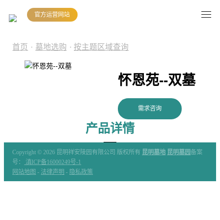
官方运营网站
首页
·
墓地选购
·
按主题区域查询
怀恩苑--双墓
需求咨询
产品详情
Copyright ©
2026 昆明祥安陵园有限公司 版权所有
昆明墓地
昆明墓园
备案
号：
滇ICP备16000249号-1
网站地图
-
法律声明
-
隐私政策