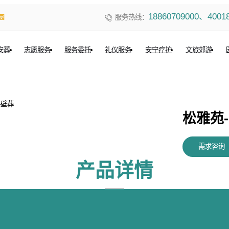
18860709000、4001
服务热线：
园
安葬
志愿服务
服务委托
礼仪服务
安宁疗护
文旅郊游
松雅苑-
需求咨询
产品详情