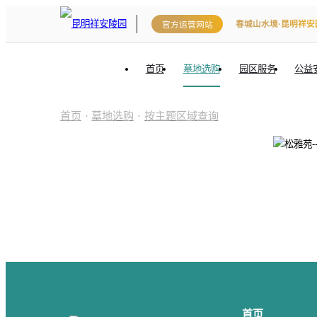
春城山水境·昆明祥安
官方运营网站
首页
墓地选购
园区服务
公益
首页
·
墓地选购
·
按主题区域查询
首页