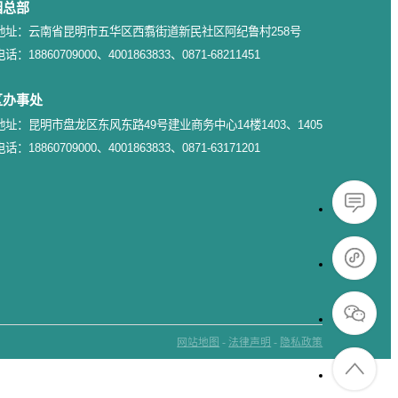
园总部
地址：云南省昆明市五华区西翥街道新民社区阿纪鲁村258号
电话：18860709000、4001863833、0871-68211451
区办事处
地址：昆明市盘龙区东风东路49号建业商务中心14楼1403、1405
电话：18860709000、4001863833、0871-63171201
网站地图
-
法律声明
-
隐私政策