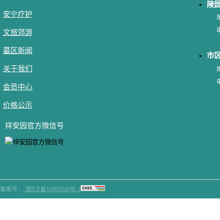
陵
安宁疗护
文旅郊游
墓区新闻
市
关于我们
会员中心
价格公示
祥安园官方微信号
备案号：
滇ICP备16000249号-1