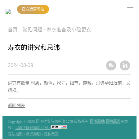
官方运营网站
首页
·
常见问题
·
寿衣准备及小殓更衣
寿衣的讲究和忌讳
2024-08-09
讲究有数量,材质，颜色，尺寸，细节，穿戴。忌讳孕妇近前，忌
纽扣。
返回列表
Copyright ©
2026 昆明祥安陵园有限公司 版权所有
昆明墓地
昆明墓园
备案
号：
滇ICP备16000249号-1
网站地图
-
法律声明
-
隐私政策