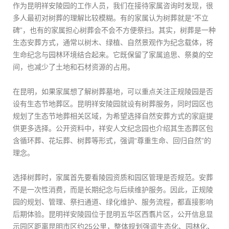
作为昆明祥安陵园的工作人员，我们在接待家属咨询时发现，很
多人最初对树葬的理解比较模糊。有的家属认为树葬就是“不立
碑”，也有的家属担心树葬会不会不方便祭扫。其实，树葬是一种
生态安葬方式，通常以树木、绿植、自然景观作为纪念载体，将
生命纪念与园林环境结合起来。它既保留了家属追思、祭奠的空
间，也减少了土地和石材资源的占用。
在昆明，如果家属想了解树葬墓地，可以重点关注正规陵园是否
设有生态节地葬区。昆明祥安陵园就设有树葬服务，同时园区也
规划了生态节地葬相关区域，为希望选择自然安葬方式的家庭提
供更多选择。公开资料中，祥安人文纪念园也介绍其生态葬区包
含循环葬、花坛葬、树葬等形式，强调“尊重生命、回归自然”的
理念。
选择树葬时，家属首先要看陵园资质和园区管理是否规范。安葬
不是一次性消费，而是长期纪念与后续维护服务。因此，正规陵
园的规划、管理、祭扫通道、绿化维护、服务流程，都直接影响
后期体验。昆明祥安陵园位于昆明五华区西翥片区，公开信息显
示园区距离昆明市区约25公里，整体规划强调生态化、园林化、