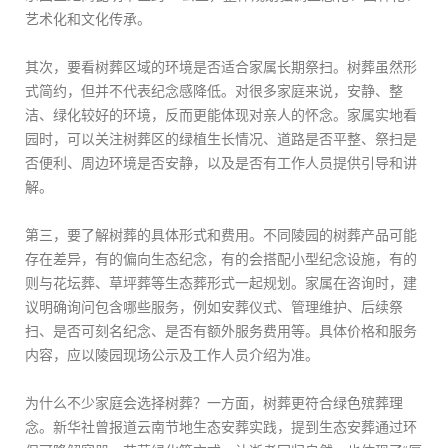
艺术化和文化传承。
其次，要看树葬区域的环境是否适合家属长期祭扫。树葬虽然形
式简约，但并不代表纪念感降低。对很多家庭来说，安静、整
洁、绿化较好的环境，反而更能体现对亲人的怀念。家属实地看
园时，可以关注树葬区的绿植生长情况、道路是否平整、祭扫是
否便利、周边环境是否安静，以及是否有工作人员提供引导和讲
解。
第三，要了解树葬的具体形式和费用。不同陵园的树葬产品可能
存在差异，有的偏向生态纪念，有的会搭配小型纪念设施，有的
则与花坛葬、草坪葬等生态葬形式一起规划。家属在咨询时，建
议明确询问包含哪些服务，例如安葬仪式、管理维护、后续祭
扫、是否可刻名纪念、是否有额外服务费用等。具体价格和服务
内容，应以陵园现场公示及工作人员介绍为准。
为什么不少家庭会选择树葬？一方面，树葬更符合绿色殡葬理
念。新华社曾报道云南节地生态安葬实践，提到生态安葬通过环