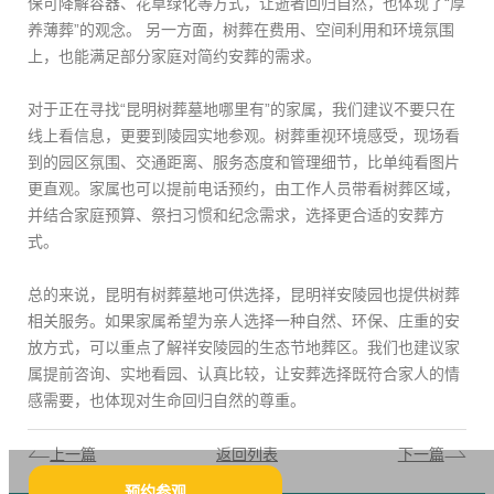
保可降解容器、花草绿化等方式，让逝者回归自然，也体现了“厚
养薄葬”的观念。 另一方面，树葬在费用、空间利用和环境氛围
上，也能满足部分家庭对简约安葬的需求。
对于正在寻找“昆明树葬墓地哪里有”的家属，我们建议不要只在
线上看信息，更要到陵园实地参观。树葬重视环境感受，现场看
到的园区氛围、交通距离、服务态度和管理细节，比单纯看图片
更直观。家属也可以提前电话预约，由工作人员带看树葬区域，
并结合家庭预算、祭扫习惯和纪念需求，选择更合适的安葬方
式。
总的来说，昆明有树葬墓地可供选择，昆明祥安陵园也提供树葬
相关服务。如果家属希望为亲人选择一种自然、环保、庄重的安
放方式，可以重点了解祥安陵园的生态节地葬区。我们也建议家
属提前咨询、实地看园、认真比较，让安葬选择既符合家人的情
感需要，也体现对生命回归自然的尊重。
上一篇
返回列表
下一篇
预约参观