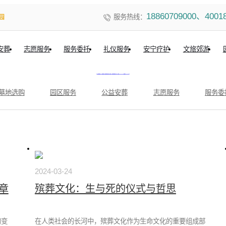
18860709000、4001
服务热线：
园
安葬
志愿服务
服务委托
礼仪服务
安宁疗护
文旅郊游
SCROLL
向下滑动查看
墓地选购
园区服务
公益安葬
志愿服务
服务委
2024-03-24
章
殡葬文化：生与死的仪式与哲思
的变
在人类社会的长河中，殡葬文化作为生命文化的重要组成部