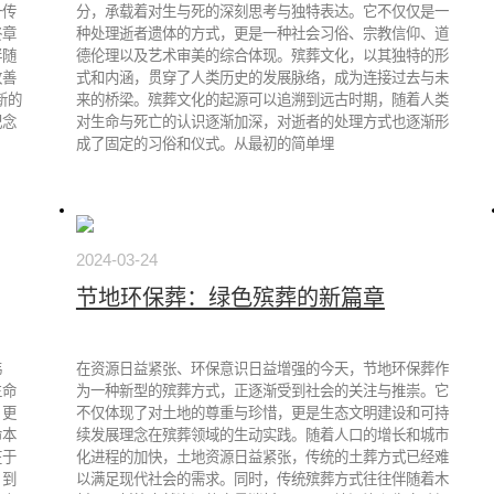
一传
分，承载着对生与死的深刻思考与独特表达。它不仅仅是一
终章
种处理逝者遗体的方式，更是一种社会习俗、宗教信仰、道
伴随
德伦理以及艺术审美的综合体现。殡葬文化，以其独特的形
改善
式和内涵，贯穿了人类历史的发展脉络，成为连接过去与未
新的
来的桥梁。殡葬文化的起源可以追溯到远古时期，随着人类
纪念
对生命与死亡的认识逐渐加深，对逝者的处理方式也逐渐形
成了固定的习俗和仪式。从最初的简单埋
2024-03-24
节地环保葬：绿色殡葬的新篇章
伟
在资源日益紧张、环保意识日益增强的今天，节地环保葬作
生命
为一种新型的殡葬方式，正逐渐受到社会的关注与推崇。它
，更
不仅体现了对土地的尊重与珍惜，更是生态文明建设和可持
命本
续发展理念在殡葬领域的生动实践。随着人口的增长和城市
在于
化进程的加快，土地资源日益紧张，传统的土葬方式已经难
，到
以满足现代社会的需求。同时，传统殡葬方式往往伴随着木