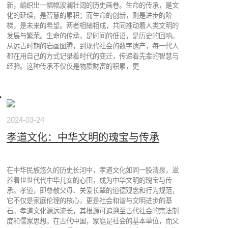
新，编织出一幅幅波澜壮阔的历史画卷。生命的传承，是文
化的延续，是智慧的累积；而生命的创新，则是进步的阶
梯，是未来的希望。两者相辅相成，共同推动着人类文明的
发展与繁荣。生命的传承，是时间的低语，是历史的回响。
从远古时期的岩画图腾，到现代社会的数字遗产，每一代人
都在用自己的方式记录着时代的变迁，传递着先辈的智慧与
经验。这种传承不仅仅是物质财富的积累，更
2024-03-24
孝道文化：中华文明的瑰宝与传承
在中华民族悠久的历史长河中，孝道文化如同一股清泉，滋
养着世世代代中华儿女的心田，成为中华文明的瑰宝与传
承。孝道，即尊敬父母、关爱长辈的道德观念和行为规范，
它不仅是家庭伦理的核心，更是社会和谐与文明进步的基
石。孝道文化源远流长，其根源可追溯至古代社会的宗法制
度和儒家思想。在古代中国，家庭是社会的基本单位，而父