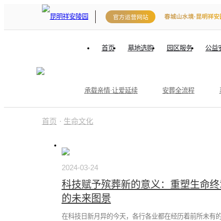
春城山水境·昆明祥安
官方运营网站
首页
墓地选购
园区服务
公益
承载亲情·让爱延续
安葬全流程
首页
·
生命文化
2024-03-24
科技赋予殡葬新的意义：重塑生命终
的未来图景
在科技日新月异的今天，各行各业都在经历着前所未有