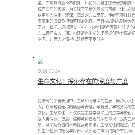
革，而殡葬行业也不例外。科技的力量正逐步渗透到这
统而庄严的领域，为其赋予了新的意义与可能，让生命
以更加人性化、环保、高效的方式呈现。传统殡葬往往
着沉重的情感负担和繁琐的流程，而科技的融入则大大
了这一状况。虚拟现实（VR）技术让逝者家属能够以全
方式缅怀亲人，通过构建逝者生前的场景或创造专属的
空间，让思念之情得以延续而不受时空
2024-03-24
生命文化：探索存在的深度与广度
在浩瀚的宇宙长河中，生命如同璀璨的星辰，既渺小又
大，它承载着无尽的奥秘与奇迹，孕育出了丰富多彩的
文化。生命文化，不仅仅是生物学意义上的生存与繁衍
是人类情感、智慧、信仰与价值观的深刻体现，是对生
质、意义及价值的不断探索与追求。生命文化的起点，
对生命起源的敬畏与好奇。从原始海洋中的简单有机物