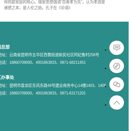
母则是家庭的核心。儒家思想强调“百善孝为先”，认为孝道是
诸德之本，是人伦之始。孔子在《论语》
园总部
地址：云南省昆明市五华区西翥街道新民社区阿纪鲁村258号
电话：18860709000、4001863833、0871-68211451
区办事处
地址：昆明市盘龙区东风东路49号建业商务中心14楼1403、1405
电话：18860709000、4001863833、0871-63171201