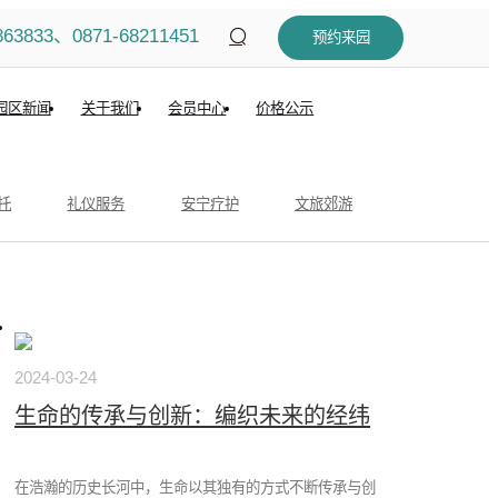
863833、0871-68211451
预约来园
园区新闻
关于我们
会员中心
价格公示
托
礼仪服务
安宁疗护
文旅郊游
2024-03-24
生命的传承与创新：编织未来的经纬
在浩瀚的历史长河中，生命以其独有的方式不断传承与创